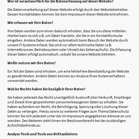
Wer ist verantwortlich für die Datenerfassung auf dieser Website?
Die Datenverarbeitung auf dieser Website erfolgt durch den Websitebetreiber.
Dessen Kontaktdaten können Sie dem Impressum dieser Website entnehmen.
Wie erfassen wir Ihre Daten?
Ihre Daten werden zum einen dadurch erhoben, dass Sie uns diese mitteilen.
Hierbei kann es sich z.B. um Daten handeln, die Sie in ein Kontaktformular
eingeben. Andere Daten werden automatisch beim Besuch der Website durch
unsere IT-Systeme erfasst. Das sind vor allem technische Daten (z.B.
Internetbrowser, Betriebssystem oder Uhrzeit des Seitenaufrufs). Die Erfassung
dieser Daten erfolgt automatisch, sobald Sie unsere Website betreten.
Wofür nutzen wir Ihre Daten?
Ein Teil der Daten wird erhoben, um eine fehlerfreie Bereitstellung der Website
zu gewährleisten. Andere Daten können zur Analyse Ihres Nutzerverhaltens
verwendet werden.
Welche Rechte haben Sie bezüglich Ihrer Daten?
Sie haben jederzeit das Recht unentgeltlich Auskunft über Herkunft, Empfänger
und Zweck Ihrer gespeicherten personenbezogenen Daten zu erhalten. Sie
haben außerdem ein Recht, die Berichtigung, Sperrung oder Löschung dieser
Daten zu verlangen. Hierzu sowie zu weiteren Fragen zum Thema Datenschutz
können Sie sich jederzeit unter der im Impressum angegebenen Adresse an uns
wenden. Des Weiteren steht Ihnen ein Beschwerderecht bei der zuständigen
Aufsichtsbehörde zu.
Analyse-Tools und Tools von Drittanbietern