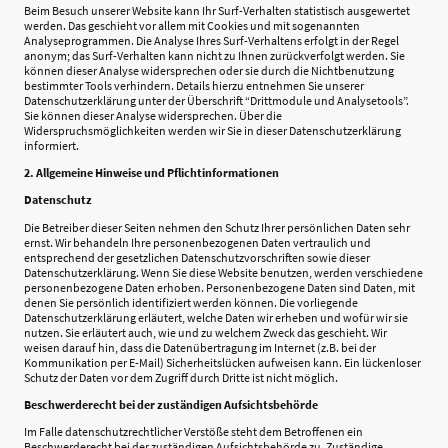
Beim Besuch unserer Website kann Ihr Surf-Verhalten statistisch ausgewertet
werden. Das geschieht vor allem mit Cookies und mit sogenannten
Analyseprogrammen. Die Analyse Ihres Surf-Verhaltens erfolgt in der Regel
anonym; das Surf-Verhalten kann nicht zu Ihnen zurückverfolgt werden. Sie
können dieser Analyse widersprechen oder sie durch die Nichtbenutzung
bestimmter Tools verhindern. Details hierzu entnehmen Sie unserer
Datenschutzerklärung unter der Überschrift “Drittmodule und Analysetools”.
Sie können dieser Analyse widersprechen. Über die
Widerspruchsmöglichkeiten werden wir Sie in dieser Datenschutzerklärung
informiert.
2. Allgemeine Hinweise und Pflichtinformationen
Datenschutz
Die Betreiber dieser Seiten nehmen den Schutz Ihrer persönlichen Daten sehr
ernst. Wir behandeln Ihre personenbezogenen Daten vertraulich und
entsprechend der gesetzlichen Datenschutzvorschriften sowie dieser
Datenschutzerklärung. Wenn Sie diese Website benutzen, werden verschiedene
personenbezogene Daten erhoben. Personenbezogene Daten sind Daten, mit
denen Sie persönlich identifiziert werden können. Die vorliegende
Datenschutzerklärung erläutert, welche Daten wir erheben und wofür wir sie
nutzen. Sie erläutert auch, wie und zu welchem Zweck das geschieht. Wir
weisen darauf hin, dass die Datenübertragung im Internet (z.B. bei der
Kommunikation per E-Mail) Sicherheitslücken aufweisen kann. Ein lückenloser
Schutz der Daten vor dem Zugriff durch Dritte ist nicht möglich.
Beschwerderecht bei der zuständigen Aufsichtsbehörde
Im Falle datenschutzrechtlicher Verstöße steht dem Betroffenen ein
Beschwerderecht bei der zuständigen Aufsichtsbehörde zu. Zuständige