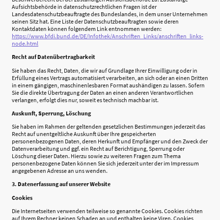
Aufsichtsbehörde in datenschutzrechtlichen Fragen ist der
Landesdatenschutzbeauftragte des Bundeslandes, in dem unser Unternehmen
seinen Sitz hat. Eine Liste der Datenschutzbeauftragten sowie deren
Kontaktdaten können folgendem Link entnommen werden:
https://www.bfdi.bund.de/DE/Infothek/Anschriften_Links/anschriften_links-
node.html
Recht auf Datenübertragbarkeit
Sie haben das Recht, Daten, die wir auf Grundlage Ihrer Einwilligung oder in
Erfüllung eines Vertrags automatisiert verarbeiten, an sich oder an einen Dritten
in einem gängigen, maschinenlesbaren Format aushändigen zu lassen. Sofern
Sie die direkte Übertragung der Daten an einen anderen Verantwortlichen
verlangen, erfolgt dies nur, soweit es technisch machbar ist.
Auskunft, Sperrung, Löschung
Sie haben im Rahmen der geltenden gesetzlichen Bestimmungen jederzeit das
Recht auf unentgeltliche Auskunft über Ihre gespeicherten
personenbezogenen Daten, deren Herkunft und Empfänger und den Zweck der
Datenverarbeitung und ggf. ein Recht auf Berichtigung, Sperrung oder
Löschung dieser Daten. Hierzu sowie zu weiteren Fragen zum Thema
personenbezogene Daten können Sie sich jederzeit unter der im Impressum
angegebenen Adresse an uns wenden.
3. Datenerfassung auf unserer Website
Cookies
Die Internetseiten verwenden teilweise so genannte Cookies. Cookies richten
auf Ihrem Rechner keinen Schaden an und enthalten keine Viren. Cookies