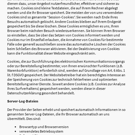
dienen dazu, unser Angebot nutzerfreundlicher, effektiver und sicherer zu
machen. Cookies sind kleine Textdateien, die auf Ihrem Rechner abgelegt
werden und die Ihr Browser speichert. Die meisten der von uns verwendeten
Cookies sind so genannte “Session-Cookies”. Sie werden nach Ende Ihres
Besuchs automatisch gelöscht. Andere Cookies bleiben auf Ihrem Endgerät
gespeichert bis Sie diese löschen. Diese Cookies ermöglichen es uns, Ihren
Browser beim nächsten Besuch wiederzuerkennen. Sie können Ihren Browser
so einstellen, dass Sie über das Setzen von Cookies informiert werden und
Cookies nur im Einzelfall erlauben, die Annahme von Cookies für bestimmte
Fälle oder generell ausschließen sowie das automatische Löschen der Cookies
beim Schließen des Browser aktivieren. Bei der Deaktivierung von Cookies
kann die Funktionalität dieser Website eingeschränkt sein.
Cookies, die zur Durchführung des elektronischen Kommunikationsvorgangs
oder zur Bereitstellung bestimmter, von Ihnen erwünschter Funktionen (z.B.
Warenkorbfunktion) erforderlich sind, werden auf Grundlage von Art. 6 Abs. 1
lit. f DSGVO gespeichert. Der Websitebetreiber hat ein berechtigtes Interesse an
der Speicherung von Cookies zur technisch fehlerfreien und optimierten
Bereitstellung seiner Dienste. Soweit andere Cookies (z.B. Cookies zur Analyse
Ihres Surfverhaltens) gespeichert werden, werden diese in dieser
Datenschutzerklärung gesondert behandelt.
Server-Log-Dateien
Der Provider der Seiten erhebt und speichert automatisch Informationen in so
genannten Server-Log-Dateien, die Ihr Browser automatisch an uns
übermittelt. Dies sind:
Browsertyp und Browserversion
verwendetes Betriebssystem